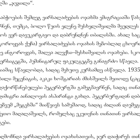
ლში „ჯეჯილი“.
ბჭოების შემდეგ ვირსალაძეების ოჯახმა ემიგრაციაში წას
რნენ, თუმცა, ბოლო წუთს ელენე მუსხელიშვილმა მეუღლეს 
ლოს ვერ დავუკარგავო და დაბრუნდნენ თბილისში. ახალ სა
ნგოროყვას ქუჩა) ვირსალაძეების ოჯახის მეზობლად ცხოვრ
ლე ინგოროყვას, შალვა ალექსი–მესხიშვილის ოჯახები. სკ
ივერსიტეტში, ჰუმანიტარულ ფაკულტეტზე განაგრძო სწავლა
იაშიც სწავლობდა, სადაც მეხუთე კურსამდე ისწავლა. 193
ილი მეცენატის, აკაკი ხოშტარიას ძმისშვილს მეთოდე (ცაცა
დაქორწინებულები პეტერბურგში გამეგზავრნენ, სადაც თინ
იმიტრი აინალოვის ასპირანტი გახდა. პეტერბურგიდან დაბ
უზეუმ „მეტეხში“ მიიწვიეს სამუშაოდ, სადაც ძალიან დაუმ
 ქეთო მაღალაშვილს, რომელსაც ეკუთვნის თინათინ ვირსალ
ები.
 აღმოჩნდა ვირსალაძეების ოჯახისათვის, ჯერ დაიჭირეს თ