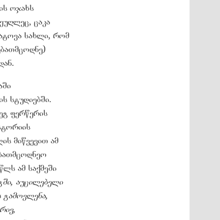
ის ოჯახს
მეუღლეც, ცაკა
დატოვა სახლი, რომ
ებათმცოდნე)
დან.
აში
ის სტუდიებში.
ეგ ფერწერის
სტორიის
ის მიწვევით ამ
ებათმცოდნეო
წლს ამ საქმეში
გში, აუცილებელი
 გამოვლენა,
რივ,