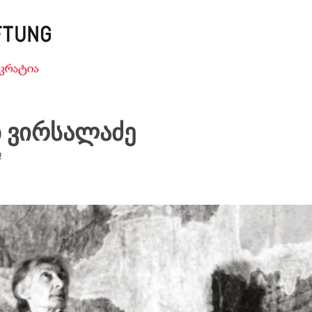
 ვირსალაძე
ი