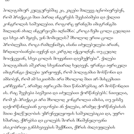
პოლიგამიურ კულტურებშიც კი, კაცები მალევე აცნობიერებენ,
რომ პრაქტიკა მათ პირად ინტერესს შეესაბამება და ქალთა
კონტროლის საშუალებაა. როგორც ფრანგმა იმიგრანტმა
მალიდან ახალ ინტერვიუში აღნიშნა: „როცა ჩემი ცოლი ცუდადაა
და სხვა არ მყავს, ვინ მომივლის? მხოლოდ ერთი ცოლი
პრობლემაა. როცა რამდენიმეა, ისინი იძულებულები არიან,
ზრდილობიანები იყვნენ და კარგად იქცეოდნენ. თუ ცუდად
მოიქცევიან, სხვა ცოლის მოყვანით დაემუქრები“. ქალები
პოლიგამიას აშკარად სხვანაირად ხედავენ. ფრანგი აფრიკელი
იმიგრანტი ქალები უარყოფენ, რომ პოლიგამია მოსწონთ და
ამბობენ, რომ ამ საკითხში არა მხოლოდ მათ არ მისცემიათ
„არჩევანი“, არამედ აფრიკაში მათ წინაპრებსაც არ მოსწონდათ
ის. რაც შეეხება ბავშვთა და იძულებით ქორწინებებს: ნათელია,
რომ ეს პრაქტიკა არა მხოლოდ კონტროლია იმისა, თუ ვისზე
დაქორწინდებიან გოგონები ან ქალები, არამედ ქორწინებისას
მათი ქალწულობის უზრუნველყოფის საშუალებაცაა და, უფრო
ხშირად, ქმრებსა და ცოლებს შორის მნიშვნელოვანი
ასაკობრივი განსხვავების შექმნით, ქმრის ძალაუფლების
განვრცობაც.