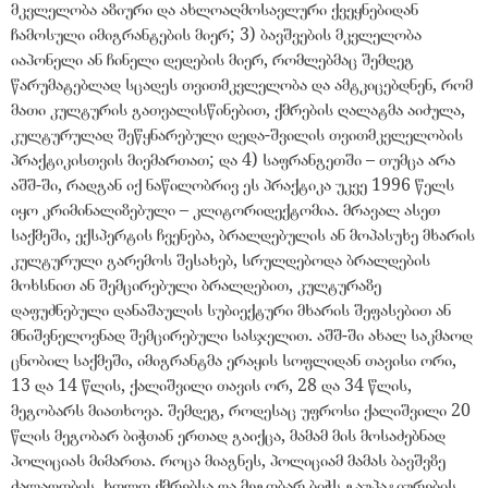
მკვლელობა აზიური და ახლოაღმოსავლური ქვეყნებიდან
ჩამოსული იმიგრანტების მიერ; 3) ბავშვების მკვლელობა
იაპონელი ან ჩინელი დედების მიერ, რომლებმაც შემდეგ
წარუმატებლად სცადეს თვითმკვლელობა და ამტკიცებდნენ, რომ
მათი კულტურის გათვალისწინებით, ქმრების ღალატმა აიძულა,
კულტურულად შეწყნარებული დედა-შვილის თვითმკვლელობის
პრაქტიკისთვის მიემართათ; და 4) საფრანგეთში – თუმცა არა
აშშ-ში, რადგან იქ ნაწილობრივ ეს პრაქტიკა უკვე 1996 წელს
იყო კრიმინალიზებული – კლიტორიდექტომია. მრავალ ასეთ
საქმეში, ექსპერტის ჩვენება, ბრალდებულის ან მოპასუხე მხარის
კულტურული გარემოს შესახებ, სრულდებოდა ბრალდების
მოხსნით ან შემცირებული ბრალდებით, კულტურაზე
დაფუძნებული დანაშაულის სუბიექტური მხარის შეფასებით ან
მნიშვნელოვნად შემცირებული სასჯელით. აშშ-ში ახალ საკმაოდ
ცნობილ საქმეში, იმიგრანტმა ერაყის სოფლიდან თავისი ორი,
13 და 14 წლის, ქალიშვილი თავის ორ, 28 და 34 წლის,
მეგობარს მიათხოვა. შემდეგ, როდესაც უფროსი ქალიშვილი 20
წლის მეგობარ ბიჭთან ერთად გაიქცა, მამამ მის მოსაძებნად
პოლიციას მიმართა. როცა მიაგნეს, პოლიციამ მამას ბავშვზე
ძალადობის, ხოლო ქმრებსა და მეგობარ ბიჭს გაუპატიურების