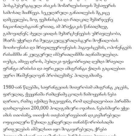
პოსტპუბერტატული ასაკის მოზარდებისთვის შესაფერის
სამოსად მიიჩნევა. სეკულარული განათლების მტკიცე
დამცველები, ზოგ ფემინისტსა და რადიკალ მემარჯვენე
ნაციონალისტთან ერთად, ამ პრაქტიკის წინააღმდეგ
გამოვიდნენ; ძველი ყაიდის მემარცხენეების უმრავლესობა,
მხარს უჭერდა რა მულტიკულტურალისტური მოქნილობის
მოთხოვნასა და მრავალფეროვნების პატივისცემას, ოპონენტებს
რასიზმში ან კულტურულ იმპერიალიზმში ადანაშაულებდა.
თუმცა, ამავე დროს, პუბლიკა ფაქტობრივად დუმდა მრავალი
ფრანგი არაბისა და აფრიკელი იმიგრანტი ქალის გაცილებით
უფრო მნიშვნელოვან პრობლემაზე: პოლიგამიაზე.
1980-იან წლებში, საფრანგეთის მთავრობამ იმიგრანტ კაცებს,
ფარულად, ქვეყანაში რამდენიმე ცოლის ჩამოყვანის ნება
დართო, რამაც იქამდე მიგვიყვანა, რომ დღესდღეობით პარიზში
დაახლოებით 200,000 პოლიგამიური ოჯახია. ნებისმიერი ეჭვი
იმის თაობაზე, თითქოს თავსაბურავებთან დაკავშირებული
ოფიციალური წუხილი გენდერული თანასწორობისადმი
ერთგულების იმპულსით იყო მოტივირებული, ქრება
პოლიგამიასთან დაკავშირებით პერმისიული პოლიტიკის