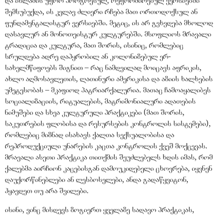
და ისლამის უფრო პროგრესულ, რეფორმირებულ ვერსიებში
შემსუბუქდა, ის კვლავ ძლიერი რჩება მათ ორთოდოქსულ ან
ფუნდამენტალისტურ ვერსიებში. მეტიც, ის არ გვხვდება მხოლოდ
დასავლურ ან მონოთეისტურ კულტურებში. მსოფლიოს მრავალი
ტრადიცია და კულტურა, მათ შორის, ისინიც, რომლებიც
სრულდება ადრე დაპყრობილ ან კოლონიზებულ ერ-
სახელმწიფოებს შიგნით – რაც ნამდვილად მოიცავს აფრიკის,
ახლო აღმოსავლეთის, ლათინური ამერიკისა და აზიის ხალხების
უმეტესობას – მკაფიოდ პატრიარქალურია. მათაც ჩამოაყალიბეს
სოციალიზაციის, რიტუალების, მატრიმონიალური ადათების
ნიმუშები და სხვა კულტურული პრაქტიკები (მათ შორის,
საკუთრების ფლობისა და რესურსების კონტროლის სისტემები),
რომლებიც მიზნად ისახავს ქალთა სექსუალობისა და
რეპროდუქციული უნარების კაცთა კონტროლის ქვეშ მოქცევას.
მრავალი ასეთი პრაქტიკა თითქმის შეუძლებელს ხდის იმას, რომ
ქალებმა აირჩიონ კაცებისგან დამოუკიდებელი ცხოვრება, იყვნენ
დაუქორწინებლები ან ლესბოსელები, ანდა გადაწყვიტონ,
ჰყავდეთ თუ არა შვილები.
ისინი, ვინც მისდევს ზოგიერთ ყველაზე სადავო პრაქტიკას,