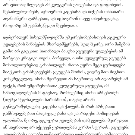
არსებითად ზღუდავს ამ კულტურის ქალებისა და გოგონების
შესაძლებლობებს, იცხოვრონ კაცებისა და ბიჭების თანაბარი
ადამიანური ღირსებით, და იცხოვრონ ისევე თავისუფლად,
როგორც ამ უკანასკნელთ შეუძლიათ.
ლიბერალურ სახელმწიფოებში უმცირესობებისთვის ჯგუფური
უფლებების მინიჭების მხარდამჭერებს, სულ მცირე, ორი მიზეზის
გამო არ გაუციათ სათანადო პასუხი ჯგუფური უფლებების ამ
მარტივი კრიტიკისთვის. პირველი, ისინი კულტურულ ჯგუფებს
მონოლითურებად განიხილავენ, რათა უფრო მეტი ყურადღება
მიაქციონ განსხვავებებს ჯგუფებს შორის, ვიდრე მათ შიგნით.
კონკრეტულად, ისინი მცირედით ან საერთოდ არ აღიარებენ იმ
ფაქტს, რომ უმცირესობათა კულტურული ჯგუფები, იმ
საზოგადოებების მსგავსად, რომლებშიც ისინი არსებობენ
(თუმცა მეტ-ნაკლები ხარისხით), თავად არიან
გენდერიზებულები,
კაცებსა და ქალებს შორის არსებითი
განსხვავებებით ძალაუფლებისა და უპირატესი პოზიციების
ფლობაში. მეორე, ჯგუფური უფლებების დამცველები მცირედით
ან საერთოდ არ აქცევენ ყურადღებას კერძო სფეროს. ჯგუფური
უფლებების ყველაზე დამაჯერებელი ლიბერალური დამცველები