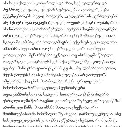
ისახავს ქალების კონტროლს და მათ, სექსუალურად და
რეპროდუქციულად, კაცების სურვილებსა და ინტერესებს
უქვემდებარებს. მეტიც, ზოგჯერ, „კულტურა“ ან „ტრადიციები“
ისე მჭიდროდაა დაკავშირებული ქალების კონტროლთან, რომ
ისინი თითქმის გათანაბრებულია. იემენის მთებში მცხოვრები
ორთოდოქსი ებრაელების პატარა თემზე მომზადებულ ახალ
სტატიაში, ამ პატარა პოლიგამიური სექტის უხუცესი ლიდერი
ამბობს: „ჩვენ ორთოდოქსი ებრაელები ვართ და ჩვენი
ტრადიციების შენარჩუნება გვწადია. თუ ისრაელში წავალთ,
დავკარგავთ კონტროლს ჩვენს ქალიშვილებზე, ცოლებსა და
დებზე“. მისი ერთ-ერთი ვაჟი ამატებს, „მუსლიმებივით ვართ,
ჩვენს ქალებს სახის გამოჩენის უფლებას არ ვაძლევთ“.
ამგვარად, ქალების მორჩილება „ჩვენი ტრადიციების“
სინონიმადაა წარმოდგენილი (ფემინისტური
თვალსაზრისისთვის, სტატიის სათაური „იემენის პატარა
ებრაული თემი წარმატებით ვითარდება შერეულ ტრადიციებში“
ირონიული ჩანს. მისი ახსნა მხოლოდ სექსუალური
მორჩილებისადმი სიბრმავით შეიძლება; წარმოუდგენელია, ასე
სახელდებულიყო ისეთ თემზე დაწერილი სტატია, რომელშიც,
სექსუალურის გარდა, სხვა რომელიმე ტიპის მონობა იქნებოდა