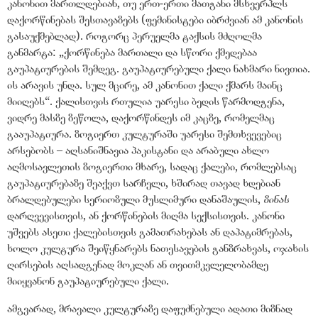
კანონით მართლდებიან, თუ ერთ-ერთი მათგანი მსხვერპლს
დაქორწინებას შესთავაზებს (ფემინისტები იბრძვიან ამ კანონის
გასაუქმებლად). როგორც პერუელმა ტაქსის მძღოლმა
განმარტა: „ქორწინება მართალი და სწორი ქმედებაა
გაუპატიურების შემდეგ. გაუპატიურებული ქალი ნახმარი ნივთია.
ის არავის უნდა. სულ მცირე, ამ კანონით ქალი ქმარს მაინც
მიიღებს“. ქალისთვის რთულია უარესი ბედის წარმოდგენა,
ვიდრე მასზე ზეწოლა, დაქორწინდეს იმ კაცზე, რომელმაც
გააუპატიურა. ზოგიერთ კულტურაში უარესი შემთხვევებიც
არსებობს – აღსანიშნავია პაკისტანი და არაბული ახლო
აღმოსავლეთის ზოგიერთი მხარე, სადაც ქალები, რომლებსაც
გაუპატიურებაზე შეაქვთ სარჩელი, ხშირად თავად ხდებიან
ბრალდებულები სერიოზული მუსლიმური დანაშაულის,
ზინას
დარღვევისთვის, ან ქორწინების მიღმა სექსისთვის. კანონი
უშვებს ასეთი ქალებისთვის გამათრახებას ან დაპატიმრებას,
ხოლო კულტურა შეიწყნარებს ნათესავების განზრახვას, ოჯახის
ღირსების აღსადგენად მოკლან ან თვითმკვლელობამდე
მიიყვანონ გაუპატიურებული ქალი.
ამგვარად, მრავალი კულტურაზე დაფუძნებული ადათი მიზნად