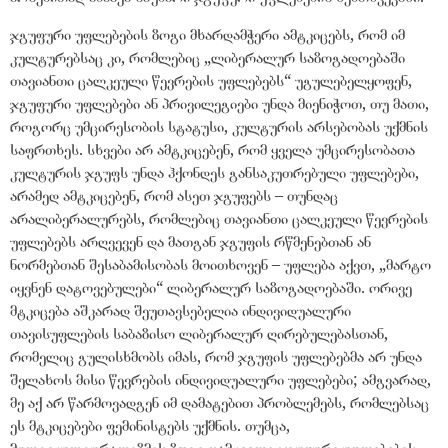
ჯგუფური უფლებების ზოგი მხარდამჭერი ამტკიცებს, რომ იმ
კულტურებსაც კი, რომლებიც „ლიბერალურ საზოგადოებაში
თავიანთი ცალკეული წევრების უფლებებს“ უგულებელყოფენ,
ჯგუფური უფლებები ან პრივილეგიები უნდა მიენიჭოთ, თუ მათი,
როგორც უმცირესობის სტატუსი, კულტურის არსებობას უქმნის
საფრთხეს. სხვები არ ამტკიცებენ, რომ ყველა უმცირესობათა
კულტურის ჯგუფს უნდა ჰქონდეს განსაკუთრებული უფლებები,
არამედ ამტკიცებენ, რომ ასეთ ჯგუფებს – თუნდაც
არალიბერალურებს, რომლებიც თავიანთი ცალკეული წევრების
უფლებებს არღვევენ და მათგან ჯგუფის რწმენებთან ან
ნორმებთან შესაბამისობას მოითხოვენ – უფლება აქვთ, „მარტო
იყვნენ დატოვებულები“ ლიბერალურ საზოგადოებაში. ორივე
მტკიცება აშკარად შეუთავსებელია ინდივიდუალური
თავისუფლების საბაზისო ლიბერალურ ღირებულებასთან,
რომელიც გულისხმობს იმას, რომ ჯგუფის უფლებებმა არ უნდა
შელახოს მისი წევრების ინდივიდუალური უფლებები; ამგვარად,
მე აქ არ წარმოვადგენ იმ დამატებით პრობლემებს, რომლებსაც
ეს მტკიცებები ფემინისტებს უქმნის. თუმცა,