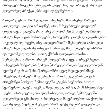
ბრალდება წაუყენა. ერაყელის დაცვა, ნაწილობრივ, ქორწინების
კულტურულ პრაქტიკებზე იყო დაფუძნებული.
როგორც ეს ოთხი მაგალითი აჩვენებს, მოპასუხე მხარეები
ყოველთვის კაცები არ იყვნენ, არც მსხვერპლები ყოფილან
ყოველთვის ქალები. როგორც ნიუ-იორკში მცხოვრები ჩინელი
იმიგრანტი კაცის შემთხვევაში, რომელმაც ცოლს ღალატის გამო
სიკვდილამდე სცემა, ისე კალიფორნიაში მცხოვრები იაპონელი
იმიგრანტი ქალის შემთხვევაში, რომელმაც შვილები დაახრჩო
და თვითმკვლელობა სცადა, ქმრის ღალატით ოჯახის
შერცხვენის გამო – ორივემ კულტურის დაცვის არგუმენტით
სასჯელის შემცირება შეძლო (პირველი რიგის მკვლელობიდან
მეორე რიგის ან წინასწარგანუზრახველ მკვლელობამდე).
ამდენად, შეიძლება მოგვეჩვენოს, რომ კულტურის დაცვის
არგუმენტი პირველ შემთხვევაში კაცებს მიემხრო, ხოლო
მეორეში – ქალებს. თუმცა, მიუხედავად იმისა, რომ სხვადასხვა
სქესის ბრალდებულები დავასახელეთ, ორივე შემთხვევაში
კულტურული გზავნილი გენდერულად მიკერძოებულია: ქალები
(და შემდეგ ბავშვები) კაცებს არიან დაქვემდებარებულები და