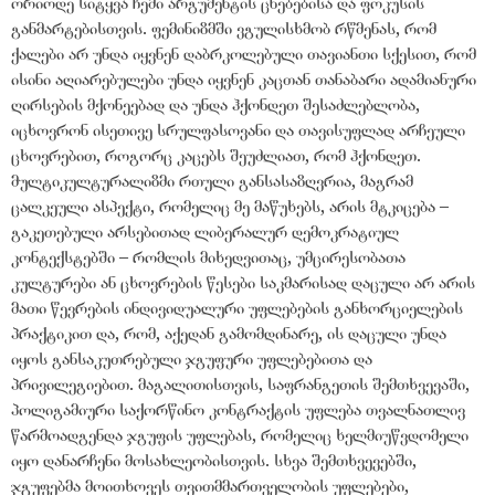
ორიოდე სიტყვა ჩემი არგუმენტის ცნებებისა და ფოკუსის
განმარტებისთვის. ფემინიზმში ვგულისხმობ რწმენას, რომ
ქალები არ უნდა იყვნენ დაბრკოლებული თავიანთი სქესით, რომ
ისინი აღიარებულები უნდა იყვნენ კაცთან თანაბარი ადამიანური
ღირსების მქონეებად და უნდა ჰქონდეთ შესაძლებლობა,
იცხოვრონ ისეთივე სრულფასოვანი და თავისუფლად არჩეული
ცხოვრებით, როგორც კაცებს შეუძლიათ, რომ ჰქონდეთ.
მულტიკულტურალიზმი რთული განსასაზღვრია, მაგრამ
ცალკეული ასპექტი, რომელიც მე მაწუხებს, არის მტკიცება –
გაკეთებული არსებითად ლიბერალურ დემოკრატიულ
კონტექსტებში – რომლის მიხედვითაც, უმცირესობათა
კულტურები ან ცხოვრების წესები საკმარისად დაცული არ არის
მათი წევრების ინდივიდუალური უფლებების განხორციელების
პრაქტიკით და, რომ, აქედან გამომდინარე, ის დაცული უნდა
იყოს განსაკუთრებული ჯგუფური უფლებებითა და
პრივილეგიებით. მაგალითისთვის, საფრანგეთის შემთხვევაში,
პოლიგამიური საქორწინო კონტრაქტის უფლება თვალნათლივ
წარმოადგენდა ჯგუფის უფლებას, რომელიც ხელმიუწვდომელი
იყო დანარჩენი მოსახლეობისთვის. სხვა შემთხვევებში,
ჯგუფებმა მოითხოვეს თვითმმართველობის უფლებები,