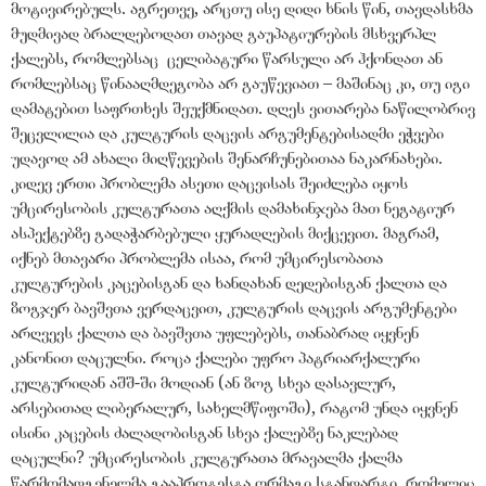
მოტივირებულს. აგრეთვე, არცთუ ისე დიდი ხნის წინ, თავდასხმა
მუდმივად ბრალდებოდათ თავად გაუპატიურების მსხვერპლ
ქალებს, რომლებსაც ცელიბატური წარსული არ ჰქონდათ ან
რომლებსაც წინააღმდეგობა არ გაუწევიათ – მაშინაც კი, თუ იგი
დამატებით საფრთხეს შეუქმნიდათ. დღეს ვითარება ნაწილობრივ
შეცვლილია და კულტურის დაცვის არგუმენტებისადმი ეჭვები
უდავოდ ამ ახალი მიღწევების შენარჩუნებითაა ნაკარნახები.
კიდევ ერთი პრობლემა ასეთი დაცვისას შეიძლება იყოს
უმცირესობის კულტურათა აღქმის დამახინჯება მათ ნეგატიურ
ასპექტებზე გადაჭარბებული ყურადღების მიქცევით. მაგრამ,
იქნებ მთავარი პრობლემა ისაა, რომ უმცირესობათა
კულტურების კაცებისგან და ხანდახან დედებისგან ქალთა და
ზოგჯერ ბავშვთა ვერდაცვით, კულტურის დაცვის არგუმენტები
არღვევს ქალთა და ბავშვთა უფლებებს, თანაბრად იყვნენ
კანონით დაცულნი. როცა ქალები უფრო პატრიარქალური
კულტურიდან აშშ-ში მოდიან (ან ზოგ სხვა დასავლურ,
არსებითად ლიბერალურ, სახელმწიფოში), რატომ უნდა იყვნენ
ისინი კაცების ძალადობისგან სხვა ქალებზე ნაკლებად
დაცულნი? უმცირესობის კულტურათა მრავალმა ქალმა
წარმომადგენელმა გააპროტესტა ორმაგი სტანდარტი, რომელიც