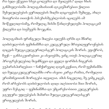
რა ბედი ეწევათ სხვა ცოლებსა და შვილებს? დიდი ხნის
განმავლობაში პოლიგამიასთან დაკავშირებით ქალთა
შეხედულებების ყურადღების მიღმა დატოვების შემდეგ, ახლა
მთავრობა თითქოს პასუხისმგებლობას იცილებს იმ
მოწყვლადობაზე, რომელიც მისმა წინდაუხედავმა პოლიტიკამ
ქალებსა და ბავშვებს მოუტანა.
პოლიგამიის ფრანგული მიღება ავლენს ღრმა და მზარდ
დაძაბულობას ფემინიზმსა და კულტურული მრავალფეროვნების
დაცვის მულტიკულტურალისტურ პოლიტიკას შორის. ვფიქრობ,
ჩვენ – განსაკუთრებით კი ისეთებმა, ვინც თავს პოლიტიკურად
პროგრესულებად მივიჩნევთ და ყველა ფორმის ჩაგვრას
ვუპირისპირდებით – ნაჩქარევად დავასკვენით, რომ ფემინიზმი
და მულტიკულტურალიზმი ორი ისეთი კარგი რამაა, რომელთა
ერთმანეთთან მორიგება ადვილია. ამის ნაცვლად, მე ვამტკიცებ,
რომ არსებობს დაძაბულობის დიდი ალბათობა მათ შორის,
უფრო ზუსტად – ფემინიზმსა და უმცირესობათა კულტურების
ჯგუფური უფლებების მიმართ მულტიკულტურალისტურ
ერთგულებას შორის.