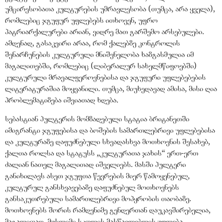
უმცირესობათა კულტურების უმრავლესობა (თუმცა, არა ყველა),
რომლებიც ჯგუფურ უფლებებს ითხოვენ, უფრო
პატრიარქალურები არიან, ვიდრე მათ გარშემო არსებულები.
ამდენად, გასაკვირი არაა, რომ ქალებზე კონტროლის
შენარჩუნების კულტურული მნიშვნელობა ხაზგასმულია იმ
მაგალითებში, რომლებიც (ლიბერალურ სახელმწიფოებში)
კულტურული მრავალფეროვნებისა და ჯგუფური უფლებებების
ლიტერატურაშია მოყვანილი. თუმცა, მიუხედავად ამისა, მისი ღია
პრობლემატიზება იშვიათად ხდება.
სებასტიან პულტერის მომზადებული სტატია ბრიტანეთში
იმიგრანტი ჯგუფებისა და ბოშების სამართლებრივი უფლებებისა
და კულტურაზე დაფუძნებული სხვადასხვა მოთხოვნის შესახებ,
ქალთა როლსა და სტატუსს „კულტურათა ჯახის“ ერთ-ერთ
ძალიან ნათელ მაგალითად იშველიებს. მასში პულტერი
განიხილავს ასეთ ჯგუფთა წევრების მიერ წამოყენებულ,
კულტურულ განსხვავებაზე დაფუძნებულ მოთხოვნებს
განსაკუთრებული სამართლებრივი მოპყრობის თაობაზე.
მოთხოვნებს შორის რამდენიმე გენდერთან დაუკავშირებელია,
მაგალითად, მუსლიმი სკოლის მასწავლებლის უფლება,