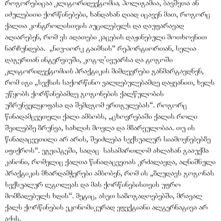
როგორებიცაა
კლიტორიდექტომია
,
პოლიგამია, ბავშვთა ან
იძულებითი ქორწინებები, ხანდახან ღიად იცავენ მათ, როგორც
ქალთა კონტროლისთვის აუცილებელს და დაუფარავად
აღიარებენ, რომ ეს ადათები კაცების დაჟინებული მოთხოვნით
ნარჩუნდება. „ნიუ-იორკ ტაიმსის“ რეპორტიორთან, სელია
დაგერთან ინტერვიუში, კოტ-დ’ივუარსა და ტოგოში
კლიტორიდექტომიის
პრაქტიკის მიმდევრები განმარტავდნენ,
რომ იგი „სექსის საქორწინო ვალდებულებამდე დაყვანით, ხელს
უწყობს ქორწინებამდე გოგონების ქალწულობის
უზრუნველყოფასა და შემდგომ ერთგულებას“. როგორც
წინადამცვეთელი ქალი ამბობს, „ცხოვრებაში ქალის როლი
შვილებზე ზრუნვა, სახლის მოვლა და მზარეულობაა. თუ ის
წინადაცვეთილი არ არის, შეიძლება სექსუალურ სიამოვნებებზე
იფიქროს“. ეგვიპტეში, სადაც სასამართლომ ახლახან გააუქმა
კანონი, რომელიც ქალთა წინადაცვეთას კრძალავდა, აღნიშნული
პრაქტიკის მხარდამჭერები ამბობენ, რომ ის „ზღუდავს გოგონას
სექსუალურ ლტოლვას და მას ქორწინებისთვის უფრო
მომზადებულს ხდის“. მეტიც, ასეთ საზოგადოებებში, მრავალ
ქალს ქორწინების ეკონომიკურად ეფექტიანი ალტერნატივა არ
აქვს.