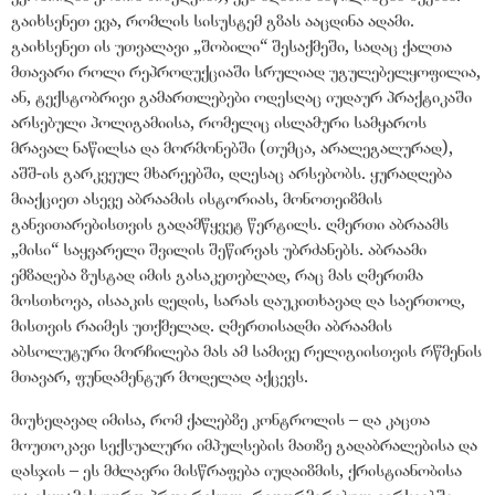
გაიხსენეთ ევა, რომლის სისუსტემ გზას ააცდინა ადამი.
გაიხსენეთ ის უთვალავი „შობილი“ შესაქმეში, სადაც ქალთა
მთავარი როლი რეპროდუქციაში სრულიად უგულებელყოფილია,
ან, ტექსტობრივი გამართლებები ოდესღაც იუდაურ პრაქტიკაში
არსებული პოლიგამიისა, რომელიც ისლამური სამყაროს
მრავალ ნაწილსა და მორმონებში (თუმცა, არალეგალურად),
აშშ-ის გარკვეულ მხარეებში, დღესაც არსებობს. ყურადღება
მიაქციეთ ასევე აბრაამის ისტორიას, მონოთეიზმის
განვითარებისთვის გადამწყვეტ წერტილს. ღმერთი აბრაამს
„მისი“ საყვარელი შვილის შეწირვას უბრძანებს. აბრაამი
ემზადება ზუსტად იმის გასაკეთებლად, რაც მას ღმერთმა
მოსთხოვა, ისააკის დედის, სარას დაუკითხავად და საერთოდ,
მისთვის რაიმეს უთქმელად. ღმერთისადმი აბრაამის
აბსოლუტური მორჩილება მას ამ სამივე რელიგიისთვის რწმენის
მთავარ, ფუნდამენტურ მოდელად აქცევს.
მიუხედავად იმისა, რომ ქალებზე კონტროლის – და კაცთა
მოუთოკავი სექსუალური იმპულსების მათზე გადაბრალებისა და
დასჯის – ეს მძლავრი მისწრაფება იუდაიზმის, ქრისტიანობისა