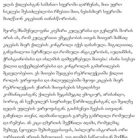
ელის ქალებისგან საშინაო სფეროში დარჩენას, მით უფრო
ნაკლები შესაძლებლობა რჩებათ მათ, ნებისმიერ სფეროში
მიაღწიონ კაცებთან თანასწორობას.
მეორე მნიშვნელოვანი კავშირი კულტურასა და გენდერს შორის
არის ის, რომ კულტურათა უმეტესობას თავის მთავარ მიზნად
კაცების მიერ ქალების კონტროლი აქვს დასახული. მაგალითად,
განვიხილოთ ბერძნული და რომაული ანტიკურობის, იუდაიზმის,
ქრისტიანობისა და ისლამის დამფუძნებელი მითები: ისინი სავსეა
ქალთა დაქვემდებარებისა და კონტროლის გამართლების
მცდელობებით. ეს მითები შედგება რეპროდუქციაში ქალთა
როლის უარყოფისა და ძალაუფლებაში მყოფი კაცების მიერ
რეპროდუქციის უნარის მითვისების სხვადასხვა
კომბინაციისგან; ქალების მეტისმეტად ემოციურ, არასანდო,
ბოროტ ან სექსუალურ საფრთხედ წარმოდგენისგან; და შვილზე
დედის უფლების უარყოფისგან. გაიხსენეთ ზევსის თავიდან
გაჩენილი ათენა; ადამიანი-დედის გარეშე გაზრდილი რომულუსი
და რემუსი. ან კაცი ღმერთის შექმნილი ადამი, რომელმაც
შემდეგ (ყოველი შემთხვევისთვის, ბიბლიური ისტორიის ორი
ვერსიიდან ერთის მიხედვით), ევა ადამის ნაწილისგან შექმნა.