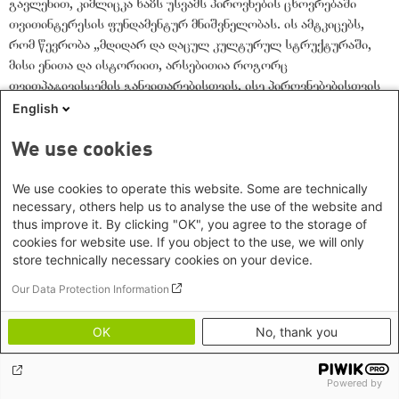
გავლენით, კიმლიცკა ხაზს უსვამს პიროვნების ცხოვრებაში
თვითინტერესის ფუნდამენტურ მნიშვნელობას. ის ამტკიცებს,
რომ წევრობა „მდიდარ და დაცულ კულტურულ სტრუქტურაში,
მისი ენითა და ისტორიით, არსებითია როგორც
თვითპატივისცემის განვითარებისთვის, ისე პიროვნებებისთვის
კონტექსტის მისაცემად, რომელშიც ისინი განივითარებენ უნარს,
English
გააკეთონ სხვადასხვა არჩევანი იმის თაობაზე, თუ როგორ
უნდათ, რომ იცხოვრონ. ამგვარად, კულტურულ უმცირესობებს
We use cookies
სჭირდებათ განსაკუთრებული უფლებები, რადგან სხვაგვარად
მათი კულტურები გადაშენების საფრთხის წინაშე დადგება,
We use cookies to operate this website. Some are technically
კულტურული გადაშენება კი, დიდი ალბათობით, ძირს
necessary, others help us to analyse the use of the website and
thus improve it. By clicking "OK", you agree to the storage of
გამოუთხრის ჯგუფის წევრების თვითპატივისცემასა და
cookies for website use. If you object to the use, we will only
თავისუფლებას. მოკლედ, განსაკუთრებული უფლებები
store technically necessary cookies on your device.
უმცირესობებს უმრავლესობასთან თანასწორ პოზიციაში
აყენებს“.
Our Data Protection Information
თავისუფლების ღირებულება კიმლიცკას არგუმენტში
OK
No, thank you
მნიშვნელოვან როლს ასრულებს. შედეგად, გარდა კულტურული
მოწყვლადობის იშვიათი გარემოებებისა, ჯგუფმა, რომელიც
განსაკუთრებულ უფლებებს მოითხოვს, თავისი თავი
Powered by