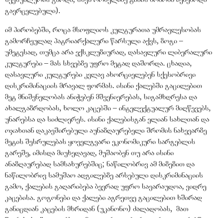
გავრცელებული).
იმ პირობებში, როცა მსოფლიოს კულტურათა უმრავლესობას
გამორჩეულად პატრიარქალური წარსული აქვს, ზოგი –
უმეტესად, თუმცა არა ექსკლუზიურად, დასავლური ლიბერალური
კულტურები – მას სხვებზე უფრო მეტად დაშორდა. ცხადია,
დასავლური კულტურები კვლავ ახორციელებენ სქესობრივი
დისკრიმინაციის მრავალ ფორმას. ისინი ქალებში გაცილებით
მეტ მნიშვნელობას ანიჭებენ მშვენიერებას, სიგამხდრესა და
ახალგაზრდობას, ხოლო კაცებში – ინტელექტუალურ მიღწევებს,
უნარებსა და სიძლიერეს. ისინი ქალებისგან ელიან სახლთან და
ოჯახთან დაკავშირებული აუნაზღაურებელი შრომის ნახევარზე
მეტის შესრულებას ყოველგვარი ეკონომიკური სარგებლის
გარეშე, იმისდა მიუხედავად, მუშაობენ თუ არა ისინი
ანაზღაურებად სამსახურებშიც; ნაწილობრივ ამ მიზეზით და
ნაწილობრივ სამუშაო ადგილებზე არსებული დისკრიმინაციის
გამო, ქალების გაღარიბება ბევრად უფრო სავარაუდოა, ვიდრე
კაცებისა. გოგონები და ქალები აგრეთვე გაცილებით ხშირად
განიცდიან კაცების მხრიდან (უკანონო) ძალადობას, მათ