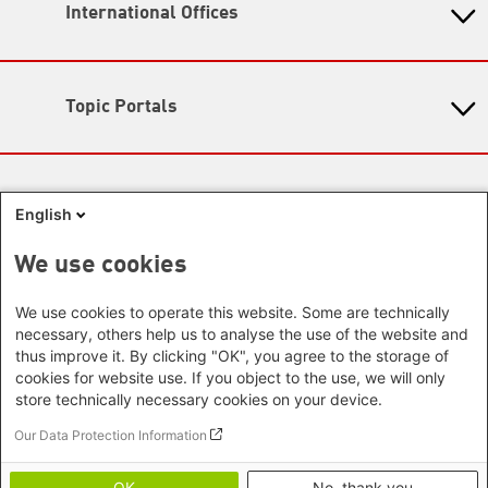
International Offices
State-Level Foundations
Baden-Wuerttemberg
Asia
Bavaria
Beijing Representative Office
Berlin
Topic Portals
New Delhi Office - India
Brandenburg
Phnom Penh Office - Cambodia
KommunalWiki
Bremen
Southeast Asia Regional Office
Heimatkunde
Hamburg
Green Academy
Seoul office - East Asia | Global
Media Sites
Hesse
Gunda-Werner-Institute
English
Dialogue
GreenCampus
Mecklenburg-Hither Pomerania
Info Hub on Plastic
Africa
Research Archive
Lower Saxony
We use cookies
Studienwerk
Horn of Africa Office -
North Rhine- Westphalia
Green Websites
Somalia/Somaliland, Sudan, Ethiopia
We use cookies to operate this website. Some are technically
Rhineland-Palatinate
Nairobi Office - Kenya, Uganda,
necessary, others help us to analyse the use of the website and
German Green Party
Saarland
German Green Party at Bundestag
Tanzania
thus improve it. By clicking "OK", you agree to the storage of
Saxony
European Greens
cookies for website use. If you object to the use, we will only
Abuja Office - Nigeria
Greens in the EU Parliament
Saxony-Anhalt
store technically necessary cookies on your device.
Dakar Office - Senegal
Green European Foundation
Schleswig-Holstein
Our Data Protection Information
Cape Town Office - South Africa,
Thuringia
Namibia, Zimbabwe
Footer menu
ანაბეჭდი
OK
No, thank you
Europe