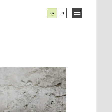
KA
EN