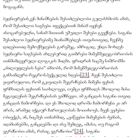
მოგიტანს.
ბედნიერებისკენ მინიშნების შესაძლებლობა გულისხმობს იმას,
რომ შესაძლოა საგნები აფექტებთან მანამ იყვნენ
ასოცირებულნი, სანამ მათთან უშუალო შეხება გვექნება. საგანი
შესაძლოა ბედნიერებაზე მიანიშნებდეს თავისთავად, ჩვენზე
დადებითად ზემოქმედების გარეშეც. ამრიგად, უნდა მოხდეს
ბედნიერი საგნების ახლებურად გააზრება მიზეზშედეგობრიობის
თანმიმდევრული ლოგიკის მიღმა. ფრიდრიხ ნიცშე ნაშრომში
„
ძალაუფლების ნება
“
ამბობს, რომ მიზეზშედეგობრიობის
განსაზღვრა რეტროსპექტულად ხდება
[23]
. ჩვენ შესაძლოა
ვივარაუდოთ, რომ ტკივილის შეგრძნების მიზეზი ფეხის
ფრჩხილის ფეხთან სიახლოვეა, თუმცა ფრჩხილს მხოლოდ მისი
ზეგავლენის შეგრძნებისას ვამჩნევთ. ამ განცდის საგანი თავად
განცდას ჩამორჩება. და ეს მხოლოდ დროში ჩამორჩენა კი არ
არის, არამედ აქტიურ ჩართულობას მოითხოვს. ჩვენ ვეძებთ
ობიექტს, ან, ნიცშეს თანახმად,
„
ვიწყებთ მიზეზების ძებნას,
ადამიანებში, განცდებში და ასე შემდეგ, იმისა, თუ რატომ
ვგრძნობთ იმას, რასაც ვგრძნობთ
“
[24]
. საგანი