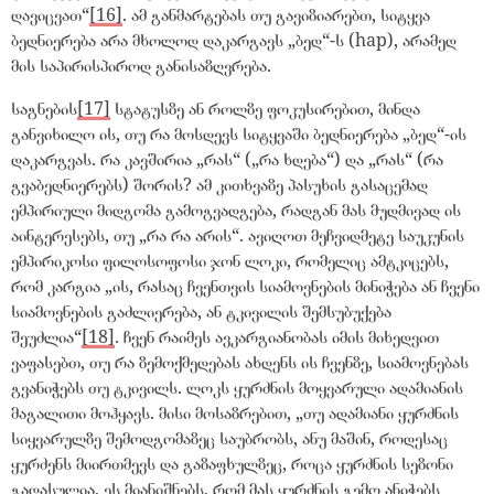
დავიცვათ
“
[16]
. ამ განმარტებას თუ გავიზიარებთ, სიტყვა
ბედნიერება არა მხოლოდ დაკარგავს
„
ბედ
“
-ს (hap), არამედ
მის საპირისპიროდ განისაზღვრება.
საგნების
[17]
სტატუსზე ან როლზე ფოკუსირებით, მინდა
განვიხილო ის, თუ რა მოსდევს სიტყვაში ბედნიერება
„
ბედ
“
-ის
დაკარგვას. რა კავშირია
„
რას
“
(
„
რა ხდება
“
) და
„
რას
“
(რა
გვაბედნიერებს) შორის? ამ კითხვაზე პასუხის გასაცემად
ემპირიული მიდგომა გამოგვადგება, რადგან მას მუდმივად ის
აინტერესებს, თუ
„
რა რა არის
“
. ავიღოთ მეჩვიდმეტე საუკუნის
ემპირიკოსი ფილოსოფოსი ჯონ ლოკი, რომელიც ამტკიცებს,
რომ კარგია
„
ის, რასაც ჩვენთვის სიამოვნების მინიჭება ან ჩვენი
სიამოვნების გაძლიერება, ან ტკივილის შემსუბუქება
შეუძლია
“
[18]
. ჩვენ რაიმეს ავკარგიანობას იმის მიხედვით
ვაფასებთ, თუ რა ზემოქმედებას ახდენს ის ჩვენზე, სიამოვნებას
გვანიჭებს თუ ტკივილს. ლოკს ყურძნის მოყვარული ადამიანის
მაგალითი მოჰყავს. მისი მოსაზრებით, „თუ ადამიანი ყურძნის
სიყვარულზე შემოდგომაზეც საუბრობს, ანუ მაშინ, როდესაც
ყურძენს მიირთმევს და გაზაფხულზეც, როცა ყურძნის სეზონი
გადასულია, ეს მიანიშნებს, რომ მას ყურძნის გემო ანიჭებს