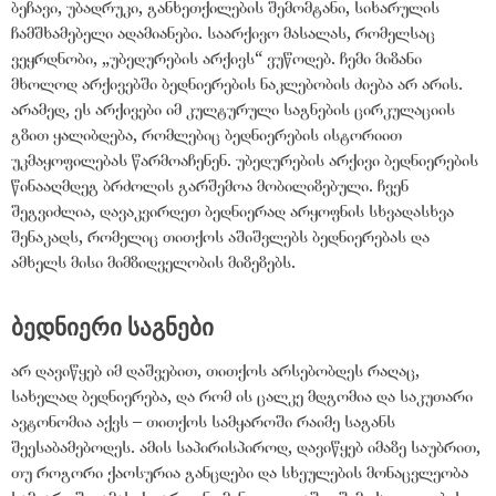
ბეჩავი, უბადრუკი, განხეთქილების შემომტანი, სიხარულის
ჩამშხამებელი ადამიანები. საარქივო მასალას, რომელსაც
ვეყრდნობი,
„
უბედურების არქივს
“
ვუწოდებ. ჩემი მიზანი
მხოლოდ არქივებში ბედნიერების ნაკლებობის ძიება არ არის.
არამედ, ეს არქივები იმ კულტურული საგნების ცირკულაციის
გზით ყალიბდება, რომლებიც ბედნიერების ისტორიით
უკმაყოფილებას წარმოაჩენენ. უბედურების არქივი ბედნიერების
წინააღმდეგ ბრძოლის გარშემოა მობილიზებული. ჩვენ
შეგვიძლია, დავაკვირდეთ ბედნიერად არყოფნის სხვადასხვა
შენაკადს, რომელიც თითქოს აშიშვლებს ბედნიერებას და
ამხელს მისი მიმზიდველობის მიზეზებს.
ბედნიერი საგნები
არ დავიწყებ იმ დაშვებით, თითქოს არსებობდეს რაღაც,
სახელად ბედნიერება, და რომ ის ცალკე მდგომია და საკუთარი
ავტონომია აქვს – თითქოს სამყაროში რაიმე საგანს
შეესაბამებოდეს. ამის საპირისპიროდ, დავიწყებ იმაზე საუბრით,
თუ როგორი ქაოსურია განცდები და სხეულების მონაცვლეობა