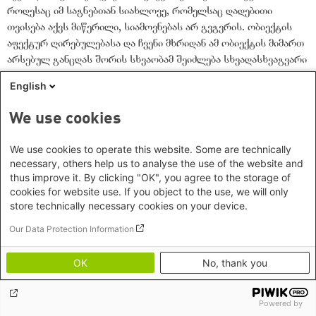
როდესაც იმ საგნებთან სიახლოვე, რომელსაც დადებითი
თვისება აქვს მიწერილი, სიამოვნებას არ გვგვრის. ობიექტის
აფექტურ ღირებულებასა და ჩვენი მხრიდან ამ ობიექტის მიმართ
არსებულ განცდას შორის სხვაობამ შეიძლება სხვადასხვაგვარი
აფექტი გამოიწვიოს. ამ განცდების მიმართულება კი იმ
English
განმარტებებზეა დამოკიდებული, რომლებსაც ამ ხარვეზის
გამოსასწორებლად ვიყენებთ.
We use cookies
შეგვიძლია დავუბრუნდეთ ქორწინების დღის მაგალითს,
რომელიც მის დადგომამდე გვაქვს წარმოდგენილი როგორც
We use cookies to operate this website. Some are technically
necessary, others help us to analyse the use of the website and
„
ცხოვრების უბედნიერესი დღე
“
. შესაძლოა მართლაც
thus improve it. By clicking "OK", you agree to the storage of
შეგვემთხვეს ის, რაც ბედნიერების მომტანად მიგვაჩნდა.
cookies for website use. If you object to the use, we will only
სინამდვილეში, აქ
„
შესაძლოას
“
„
უნდას
“
გადაფარვის უნარი
store technically necessary cookies on your device.
აქვს: იმისათვის, რომ ყველა ბედნიერი იყოს, შენ სწორი
Our Data Protection Information
რაღაცები და სწორად უნდა შეგემთხვეს. და ბედნიერების
დაპირების ლოგიკა, სწორედ ასე ახერხებს უფრო მეტს, ვიდრე
მხოლოდ პირობის მიცემაა: ბედნიერების კვალდაკვალ სვლა,
OK
No, thank you
ამავდროულად,
„
ბედის
“
(hap) უკუგდებას ნიშნავს. რა ხდება
მაშინ, როდესაც ხდება ის, რაც
„
აუცილებლად უნდა მოხდეს
“
?
Powered by
ამართლებენ თუ არა ბედნიერი ობიექტები იმედს? როგორც