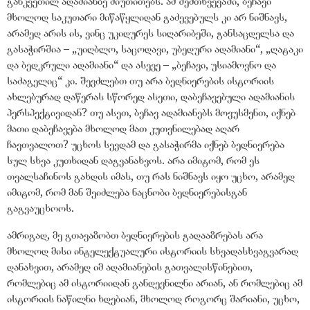
განკვეთილ ადამიანზე მიუთითებს. ამ შემთხვევაში, ბეჩავი
მხოლოდ საკუთარი მიწაწყლიდან გაძევებულს კი არ ნიშნავს,
არამედ არის ის, ვინც უკიდურეს სიღარიბეში, განსაცდელსა და
გასაჭირშია –
„
უიღბლო, საცოდავი, უბედური ადამიანი
“
,
„
ღატაკი
და ბედკრული ადამიანი
“
და ასევე –
„
ბეჩავი, უსიამოვნო და
საძაგელიც
“
კი. შევძლებთ თუ არა ბედნიერების ისტორიის
ახლებურად დაწერას სწორედ ასეთი, დაბეჩავებული ადამიანის
პერსპექტივიდან? თუ ასეთ, ბეჩავ ადამიანებს მოვუსმენთ, იქნებ
მათი დაბეჩავება მხოლოდ მათ კუთვნილებად აღარ
ჩავთვალოთ? უცხოს სევდამ და გასაჭირმა იქნებ ბედნიერება
სულ სხვა კუთხიდან დაგვანახვოს. არა იმიტომ, რომ ეს
თვალსაჩინოს გახდის იმას, თუ რას ნიშნავს იყო უცხო, არამედ
იმიტომ, რომ მან შეიძლება ნაცნობი ბედნიერებისგან
გაგვაუცხოოს.
ამრიგად, მე გთავაზობთ ბედნიერების გადააზრებას არა
მხოლოდ მისი ინტელექტუალური ისტორიის სხვადასხვაგვარად
დანახვით, არამედ იმ ადამიანების გათვალისწინებით,
რომლებიც ამ ისტორიიდან განდევნილნი არიან, ან რომლებიც ამ
ისტორიის ნაწილნი ხდებიან, მხოლოდ როგორც შარიანი, უცხო,