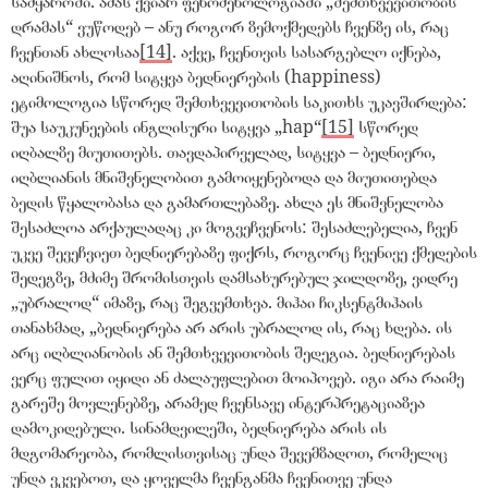
სამყაროში. ამას ქვიარ ფენომენოლოგიაში
„
შემთხვევითობის
დრამას
“
ვუწოდებ – ანუ როგორ ზემოქმედებს ჩვენზე ის, რაც
ჩვენთან ახლოსაა
[14]
. აქვე, ჩვენთვის სასარგებლო იქნება,
აღინიშნოს, რომ სიტყვა ბედნიერების (happiness)
ეტიმოლოგია სწორედ შემთხვევითობის საკითხს უკავშირდება:
შუა საუკუნეების ინგლისური სიტყვა
„
hap
“
[15]
სწორედ
იღბალზე მიუთითებს. თავდაპირველად, სიტყვა – ბედნიერი,
იღბლიანის მნიშვნელობით გამოიყენებოდა და მიუთითებდა
ბედის წყალობასა და გამართლებაზე. ახლა ეს მნიშვნელობა
შესაძლოა არქაულადაც კი მოგვეჩვენოს: შესაძლებელია, ჩვენ
უკვე შევეჩვიეთ ბედნიერებაზე ფიქრს, როგორც ჩვენივე ქმედების
შედეგზე, მძიმე შრომისთვის დამსახურებულ ჯილდოზე, ვიდრე
„
უბრალოდ
“
იმაზე, რაც შეგვემთხვა. მიჰაი ჩიკსენტმიჰაის
თანახმად,
„
ბედნიერება არ არის უბრალოდ ის, რაც ხდება. ის
არც იღბლიანობის ან შემთხვევითობის შედეგია. ბედნიერებას
ვერც ფულით იყიდი ან ძალაუფლებით მოიპოვებ. იგი არა რაიმე
გარეშე მოვლენებზე, არამედ ჩვენსავე ინტერპრეტაციაზეა
დამოკიდებული. სინამდვილეში, ბედნიერება არის ის
მდგომარეობა, რომლისთვისაც უნდა შევემზადოთ, რომელიც
უნდა ვკვებოთ, და ყოველმა ჩვენგანმა ჩვენითვე უნდა