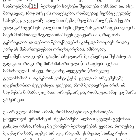
სიამოვნებას
[19]
. ბედნიერი საგნები შეიძლება ავხსნათ აი, ასე,
მარტივად, როგორც ის ობიექტები, რომლებიც ჩვენზე ყველაზე
სასურველ, ყველაზე დადებით ზემოქმედებას ახდენენ. აქვე არ
უნდა გამოგვრჩეს დადებითი ზემოქმედების გაორმაგება ლოკის
მიერ მოხმობილ მაგალითში: ჩვენ გვიყვარს ის, რაც თან
გემრიელია. დადებითი ზემოქმედების განცდა მოიცავს რაღაც
კარგის მიმართულებით ორიენტირებას. ამრიგად,
ფენომენოლოგიური გადმოსახედიდან, ბედნიერება შესაძლოა
გავიგოთ როგორც მიზანმიმართული (ის საგნებისკენაა
მიმართული), ისევე, როგორც აფექტური (რომელიც
გულისხმობს საგნებთან კონტაქტს). ყველა ამ არგუმენტზე
დაყრდნობით შეგვიძლია ვთქვათ, რომ ბედნიერება არის იმ
საგნების მიმართულებით ორიენტირება, რომლებთანაც კავშირს
ვამყარებთ.
ეს არ გულისხმობს იმას, რომ საგნები და გრძნობები
ყოველთვის ერთმანეთს შეესაბამება. ალბათ ყველას გვქონია
განცდა იმისა, რასაც მე უმიზეზო ბედნიერებას ვეძახი, როდესაც
ბედნიერი ხარ, თუმცა არ იცი, რატომ. ეს მეტად საინტერესო
განცდაა, რომელსაც ვერ იტევ და იმაზე მეტია, ვიდრე ის, რასაც