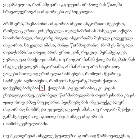
ვივარაუდოთ, რომ ამგვარი ჯგუფების ბრძოლების წიაღში
მრავალფეროვანი ისტორიები აღმოცენდება.
არ მსურს, მაკმაჰონის ისტორია ისეთი ისტორიით შევავსო,
რომელიც ერთი კონკრეტული თვალსაზრისის მიხედვით იქნება
მოთხრობილი, როგორც ზოგად ისტორიაში შესული ცალკეული
ისტორია. ნაცვლად ამისა, მინდა წარმოვაჩინო, რომ ეს ზოგადი
თვალსაზრისი თავად არის ერთი კონკრეტული პერსპექტივა.
ყურადღება მიაქციეთ იმას, თუ როგორ ჩანან ქალები მაკმაჰონის
ინტელექტუალურ ისტორიაში, ან ჩანან თუ არა საერთოდ.
ქალები მხოლოდ ერთხელაა ნახსენები, რომლის წყაროც,
სარჩევში აღმოაჩენთ, რომ ჯონ სტიუარტ მილის ქალთა
დაქვემდებარებაა
[5]
. ქალების კატეგორიასაც კი კაცის
ენეალოგიამდე, ევროპული წარმომავლობის თეთრკანიანი კაცის
ფილოსოფიამდე მივყავართ. ბედნიერების ინტელექტუალურ
ისტორიად მოაზრება უგულებელყოფს იმას, თუ როგორ შეაქვთ
განსხვავებებს დესტაბილიზაცია ამავე ისტორიის
თანმიმდევრულობაში.
თუ ბედნიერებას ინტელექტუალურ ისტორიად წარმოვადგენთ,