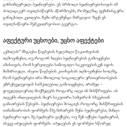
განსაზღვრული ბედნიერება. ეს ბრძოლა ბედნიერებისთვის იმ
პოლიტიკურ თვალსაწიერს აწარმოებს, რომელშიც ფემინისტური
განაცხადი კეთდება. ჩემი არგუმენტი მარტივია: ჩვენ ეს
თვალსაწიერი მემკვიდრეობით გვერგო.
აფექტური უცხოები, უცხო აფექტები
„
ემილის
“
მსგავსი წიგნების ხელახლა წაკითხვისას
აღმოვაჩენთ, თუ როგორ ხდება ბედნიერების გამოყენება
იმისთვის, რომ სურვილები საზოგადო სიკეთეებისკენ იყოს
მიმართული. ასეთი წიგნების კითხვისას აღმოვაჩენთ ხოლმე,
რომ ბედნიერება არა მხოლოდ სოციალური ურთიერთობების
უზრუნველყოფის საშუალებად გამოიყენება, არამედ –
ყოველდღიურად მოქმედებს როგორც იდეა ან მისწრაფება. ის
ადგენს ინდივიდების მიერ საკუთარი სამყაროს სხვებთან
გაზიარების წესებს. ბედნიერება მოიცავს როგორც მისწრაფების
თანაზიარობის ფორმებს (მე მახარებს შენი ბედნიერება, მინდა
ბედნიერი იყო, მე ბედნიერი ვიქნები, თუ შენ იქნები ბედნიერი),
ასევე იძულების ფორმებს. იძულების ეს ფორმები სწორედ