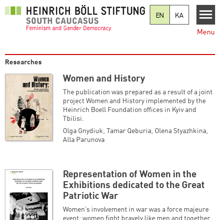
Skip to main content
EN
KA
Menu
Researches
Women and History
The publication was prepared as a result of a joint
project Women and History implemented by the
Heinrich Boell Foundation offices in Kyiv and
Tbilisi.
Olga Gnydiuk
,
Tamar Qeburia
,
Olena Styazhkina
,
Alla Parunova
Representation of Women in the
Exhibitions dedicated to the Great
Patriotic War
Women’s involvement in war was a force majeure
event; women fight bravely like men and together