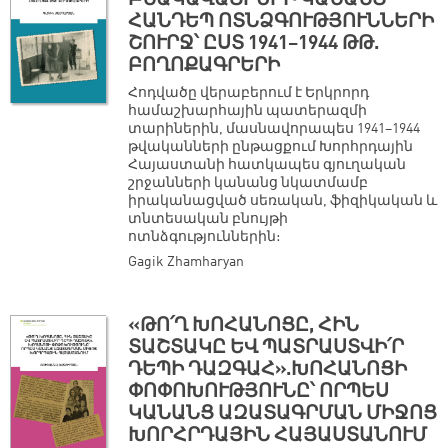
ԲՆԱԿԱՎԱՅՐԵՐԻ ԿԱՆԱՆՑ
ՀԱՆԴԵՊ ՈՏՆՁԳՈՒԹՅՈՒՆՆԵՐԻ
ՇՈՒՐՋ՝ ԸՍՏ 1941–1944 ԹԹ.
ԲՈՂՈՔԱԳՐԵՐԻ
Հոդվածը վերաբերում է Երկրորդ
համաշխարհային պատերազմի
տարիներին, մասնավորապես 1941–1944
թվականների ընթացքում Խորհրդային
Հայաստանի հատկապես գյուղական
շրջանների կանանց նկատմամբ
իրականացված սեռական, ֆիզիկական և
տնտեսական բնույթի
ոտնձգություններին։
Gagik Zhamharyan
«ԹՈ՛Ղ ԽՈՀԱՆՈՑԸ, ՀԻՆ
ՏԱՇՏԱԿԸ ԵՎ ՊԱՏՐԱՍՏՎԻ՛Ր
ԴԵՊԻ ԴԱԶԳԱՀ».ԽՈՀԱՆՈՑԻ
ՓՈՓՈԽՈՒԹՅՈՒՆԸ՝ ՈՐՊԵՍ
ԿԱՆԱՆՑ ԱԶԱՏԱԳՐՄԱՆ ՄԻՋՈՑ
ԽՈՐՀՐԴԱՅԻՆ ՀԱՅԱՍՏԱՆՈՒՄ